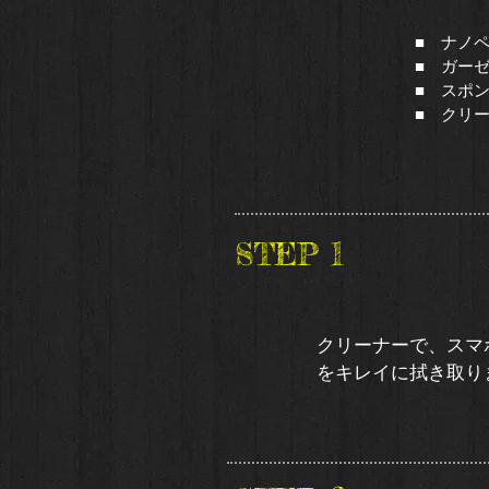
■ ナノ
■ ガー
■ スポ
​■ クリー
以
1
​STEP
クリーナーで、スマ
をキレイに拭き取りま