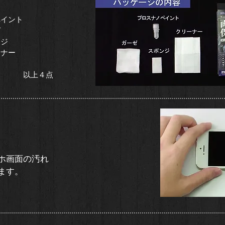
ペイント
ゼ
ンジ
ナー​
上４点
ホ画面の汚れ
す。​