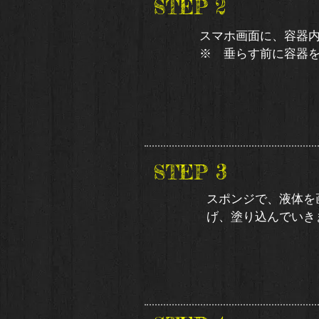
2
​STEP
スマホ画面に、容器
​※ 垂らす前に容器
3
​STEP
スポンジで、液体を
げ、塗り込んでいきま