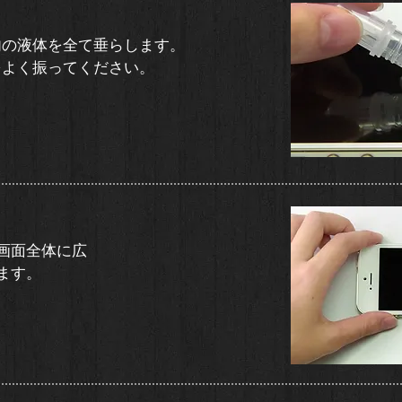
内の液体を全て垂らします。
をよく振ってください。
画面全体に広
す。​